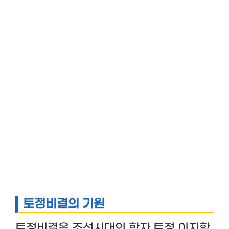
토정비결의 기원
토정비결은 조선시대의 학자 토정 이지함