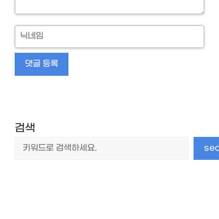
닉
네
임
검색
se