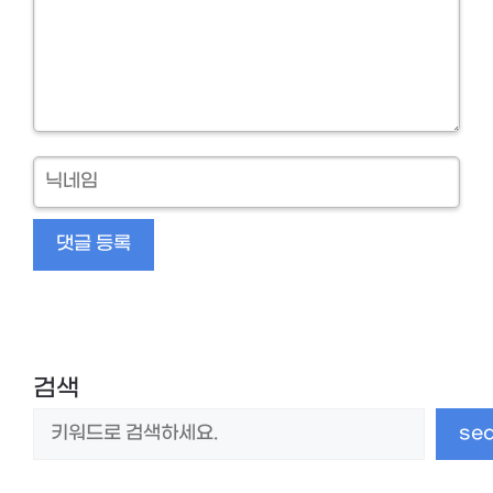
닉
네
임
검색
se