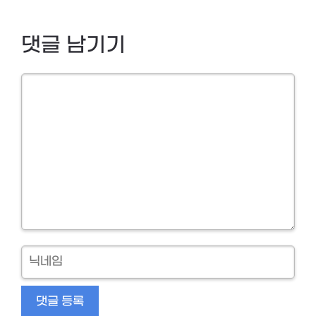
댓글 남기기
Comment
닉
네
임