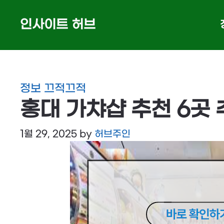
Skip
인사이트 허브
to
content
정보 끄적끄적
홍대 가챠샵 추천 6곳
1월 29, 2025
by
허브주인