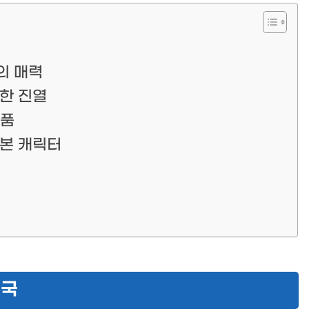
의 매력
끔한 진열
상품
일본 캐릭터
천국