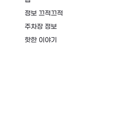
팁
정보 끄적끄적
주차장 정보
핫한 이야기