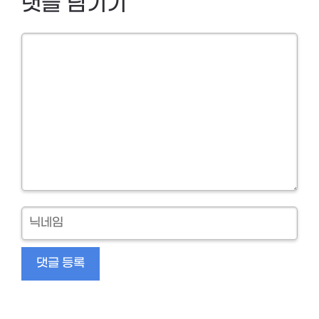
댓글 남기기
Comment
닉
네
임