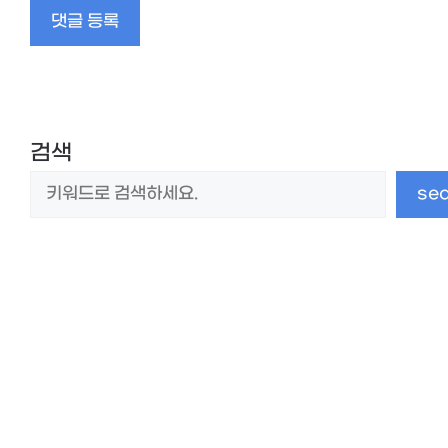
임
검색
se