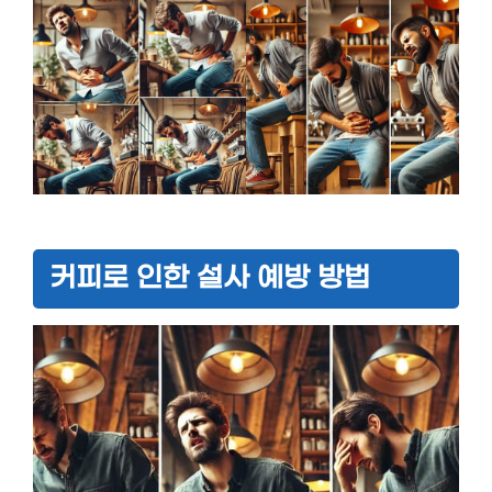
커피로 인한 설사 예방 방법