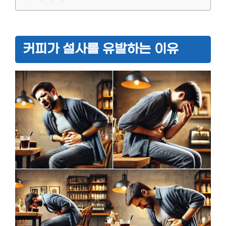
커피가 설사를 유발하는 이유