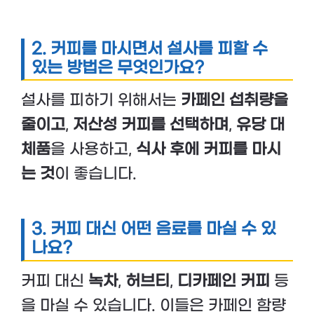
2. 커피를 마시면서 설사를 피할 수
있는 방법은 무엇인가요?
설사를 피하기 위해서는
카페인 섭취량을
줄이고
,
저산성 커피를 선택하며
,
유당 대
체품
을 사용하고,
식사 후에 커피를 마시
는 것
이 좋습니다.
3. 커피 대신 어떤 음료를 마실 수 있
나요?
커피 대신
녹차
,
허브티
,
디카페인 커피
등
을 마실 수 있습니다. 이들은 카페인 함량