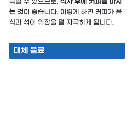
극할 수 있으므로,
식사 후에 커피를 마시
는 것
이 좋습니다. 이렇게 하면 커피가 음
식과 섞여 위장을 덜 자극하게 됩니다.
대체 음료