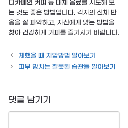
디카페인 커피
등 대체 음료를 시도해 보
는 것도 좋은 방법입니다. 각자의 신체 반
응을 잘 파악하고, 자신에게 맞는 방법을
찾아 건강하게 커피를 즐기시기 바랍니다.
체했을 때 지압방법 알아보기
피부 망치는 잘못된 습관들 알아보기
댓글 남기기
Comment