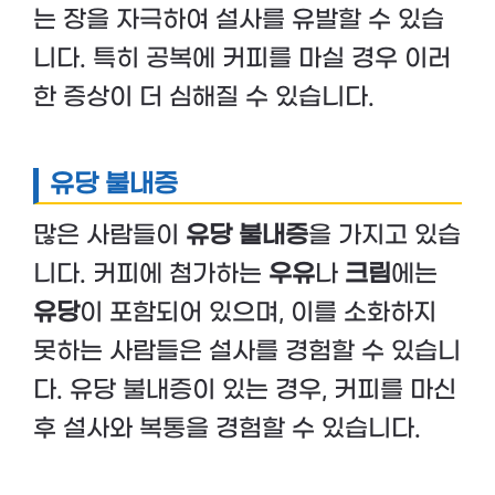
는 장을 자극하여 설사를 유발할 수 있습
니다. 특히 공복에 커피를 마실 경우 이러
한 증상이 더 심해질 수 있습니다.
유당 불내증
많은 사람들이
유당 불내증
을 가지고 있습
니다. 커피에 첨가하는
우유
나
크림
에는
유당
이 포함되어 있으며, 이를 소화하지
못하는 사람들은 설사를 경험할 수 있습니
다. 유당 불내증이 있는 경우, 커피를 마신
후 설사와 복통을 경험할 수 있습니다.