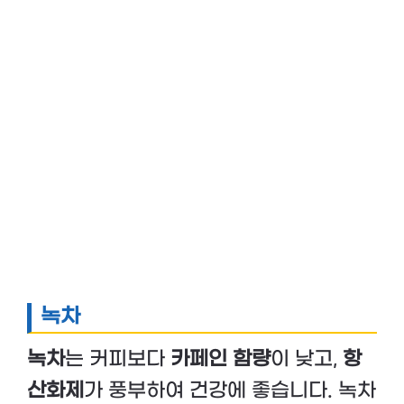
녹차
녹차
는 커피보다
카페인 함량
이 낮고,
항
산화제
가 풍부하여 건강에 좋습니다. 녹차