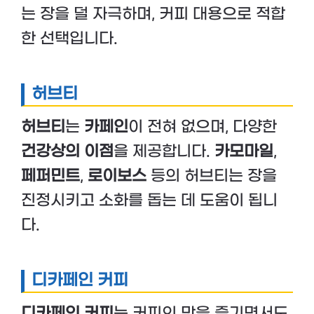
는 장을 덜 자극하며, 커피 대용으로 적합
한 선택입니다.
허브티
허브티
는
카페인
이 전혀 없으며, 다양한
건강상의 이점
을 제공합니다.
카모마일
,
페퍼민트
,
로이보스
등의 허브티는 장을
진정시키고 소화를 돕는 데 도움이 됩니
다.
디카페인 커피
디카페인 커피
는 커피의 맛을 즐기면서도