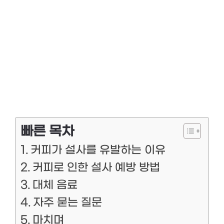
빠른 목차
커피가 설사를 유발하는 이유
커피로 인한 설사 예방 방법
대체 음료
자주 묻는 질문
마치며