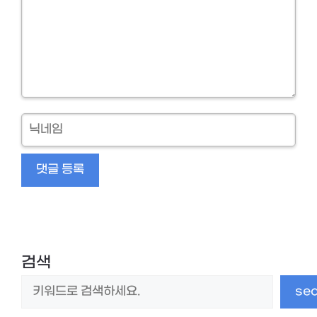
닉
네
임
검색
se