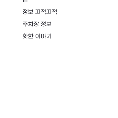
팁
정보 끄적끄적
주차장 정보
핫한 이야기