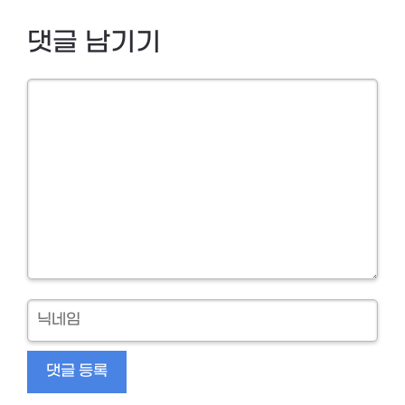
댓글 남기기
Comment
닉
네
임