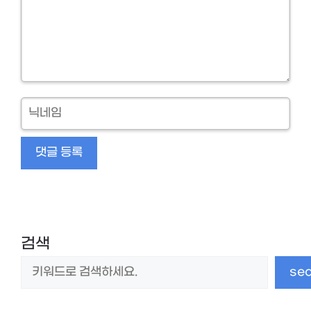
닉
네
임
검색
se