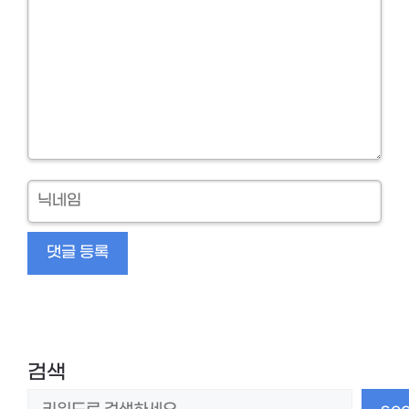
닉
네
임
검색