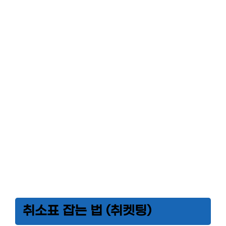
취소표 잡는 법 (취켓팅)