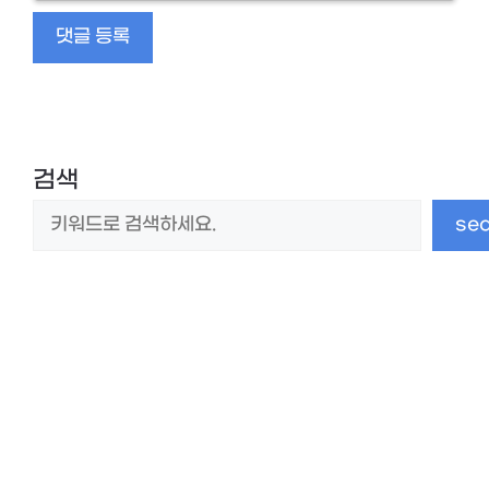
네
임
검색
se