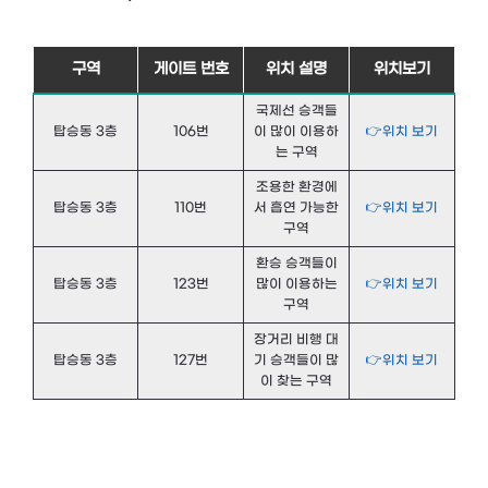
구역
게이트 번호
위치 설명
위치보기
국제선 승객들
탑승동 3층
106번
이 많이 이용하
👉위치 보기
는 구역
조용한 환경에
탑승동 3층
110번
서 흡연 가능한
👉위치 보기
구역
환승 승객들이
탑승동 3층
123번
많이 이용하는
👉위치 보기
구역
장거리 비행 대
탑승동 3층
127번
기 승객들이 많
👉위치 보기
이 찾는 구역