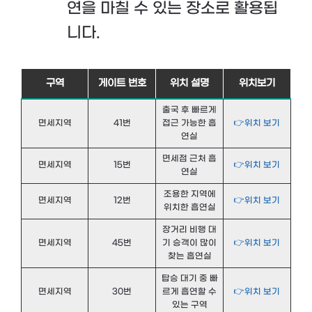
연을 마칠 수 있는 장소로 활용됩
니다.
구역
게이트 번호
위치 설명
위치보기
출국 후 빠르게
면세지역
41번
접근 가능한 흡
👉위치 보기
연실
면세점 근처 흡
면세지역
15번
👉위치 보기
연실
조용한 지역에
면세지역
12번
👉위치 보기
위치한 흡연실
장거리 비행 대
면세지역
45번
기 승객이 많이
👉위치 보기
찾는 흡연실
탑승 대기 중 빠
면세지역
30번
르게 흡연할 수
👉위치 보기
있는 구역