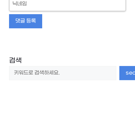
닉
네
임
검색
se