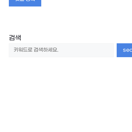
임
검색
se