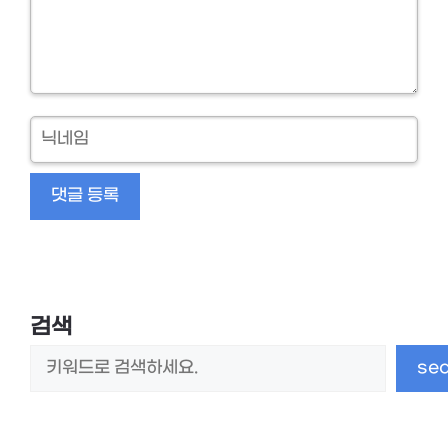
닉
네
임
검색
se