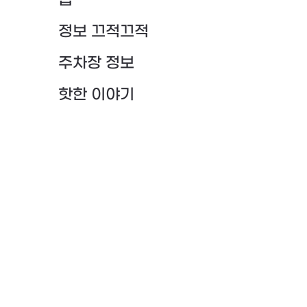
팁
정보 끄적끄적
주차장 정보
핫한 이야기