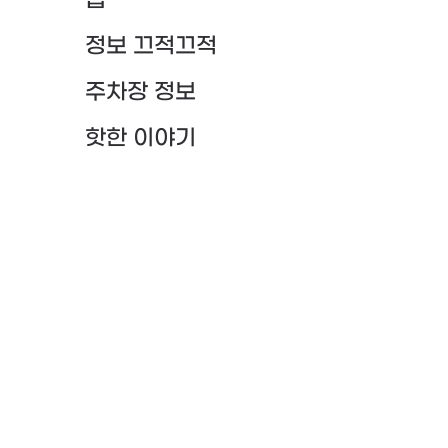
팁
정보 끄적끄적
주차장 정보
핫한 이야기