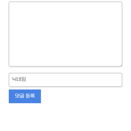
Comment
닉
네
임