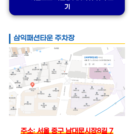
기
삼익패션타운 주차장
주소: 서울 중구 남대문시장8길 7