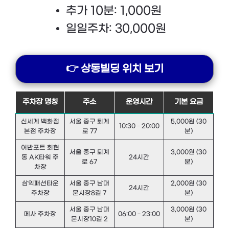
추가 10분: 1,000원
일일주차: 30,000원
👉 상동빌딩 위치 보기
주차장 명칭
주소
운영시간
기본 요금
신세계 백화점
서울 중구 퇴계
5,000원 (30
10:30 – 20:00
본점 주차장
로 77
분)
어반포트 회현
서울 중구 퇴계
3,000원 (30
동 AK타워 주
24시간
로 67
분)
차장
삼익패션타운
서울 중구 남대
2,000원 (30
24시간
주차장
문시장8길 7
분)
서울 중구 남대
3,000원 (30
메사 주차장
06:00 – 23:00
문시장10길 2
분)