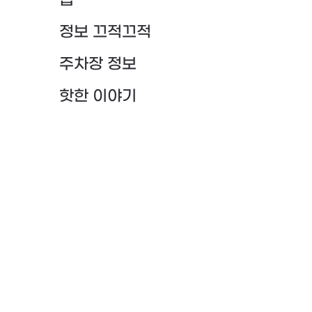
팁
정보 끄적끄적
주차장 정보
핫한 이야기