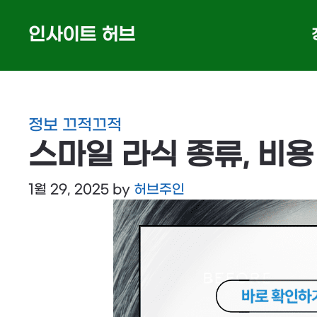
Skip
인사이트 허브
to
content
정보 끄적끄적
스마일 라식 종류, 비
1월 29, 2025
by
허브주인