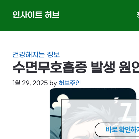
Skip
인사이트 허브
to
content
건강해지는 정보
수면무호흡증 발생 원
1월 29, 2025
by
허브주인