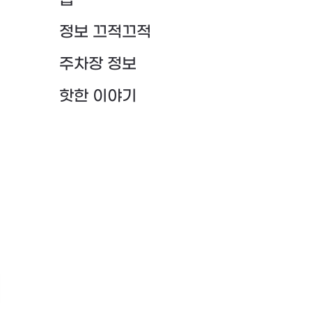
팁
정보 끄적끄적
주차장 정보
핫한 이야기