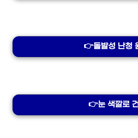
👉돌발성 난청 
👉눈 색깔로 