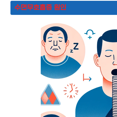
수면무호흡증 원인