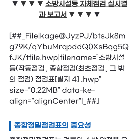
▼
▼
▼
▼
소방시설등 자체점검 실시결
과 보고서
▼
▼
▼
▼
[##_File|kage@JyzPJ/btsJk8m
g79K/qYbuMrqpddQ0XsBqg5Q
fJK/tfile.hwp|filename=”소방시설
등(작동점검¸ 종합점검(최초점검¸ 그 밖
의 점검) 점검표[별지 4] .hwp”
size=”0.22MB” data-ke-
align=”alignCenter”|_##]
종합정밀점검표의 중요성