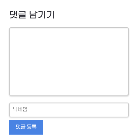
댓글 남기기
Comment
닉
네
임