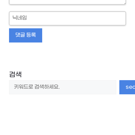
닉
네
임
검색
se