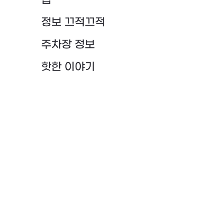
팁
정보 끄적끄적
주차장 정보
핫한 이야기