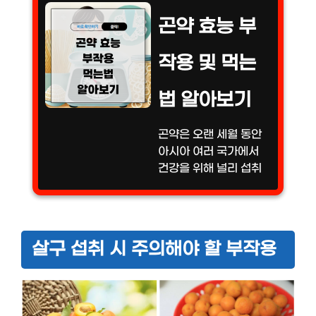
곤약 효능 부
작용 및 먹는
법 알아보기
곤약은 오랜 세월 동안
아시아 여러 국가에서
건강을 위해 널리 섭취
되어 온 식품입니다.
특히 저칼로리와 고식
이섬유로 잘 알려져 있
어, 다이어트를 비롯한
살구 섭취 시 주의해야 할 부작용
다양한 건강 관리에 도
움을 줄 수 있는 식품
으...