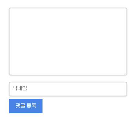
Comment
닉
네
임