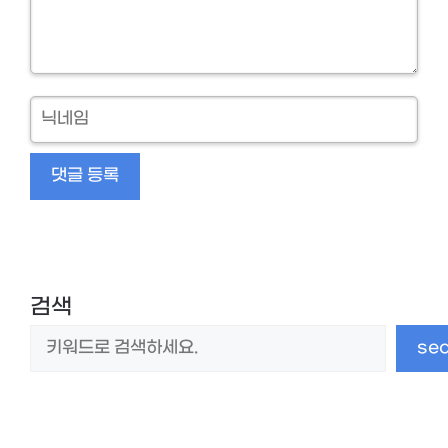
닉
네
임
검색
se