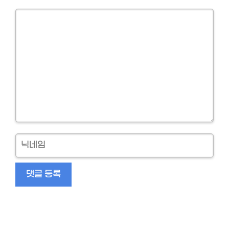
Comment
닉
네
임