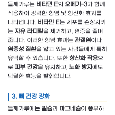
들깨가루는
비타민 E
와
오메가-3
가 함께
작용하여 강력한 항염 및 항산화 효과를
나타냅니다.
비타민 E
는 세포를 손상시키
는
자유 라디칼
을 제거하고, 염증을 줄여
줍니다. 이러한 항염 효과는
관절염
이나
염증성 질환
을 앓고 있는 사람들에게 특히
유익할 수 있습니다. 또한
항산화 작용
으
로
피부 건강
을 유지하고,
노화 방지
에도
탁월한 효능을 발휘합니다.
3. 뼈 건강 강화
들깨가루에는
칼슘
과
마그네슘
이 풍부하