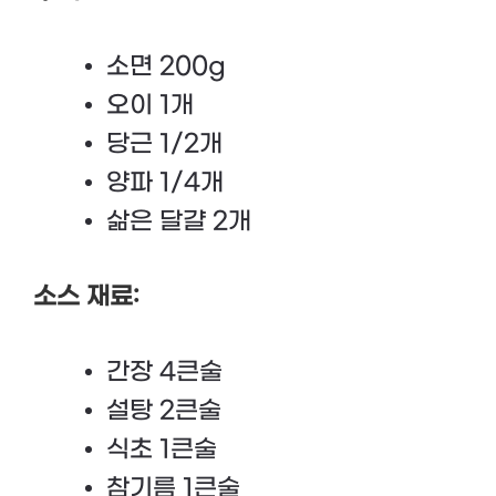
소면 200g
오이 1개
당근 1/2개
양파 1/4개
삶은 달걀 2개
소스 재료:
간장 4큰술
설탕 2큰술
식초 1큰술
참기름 1큰술