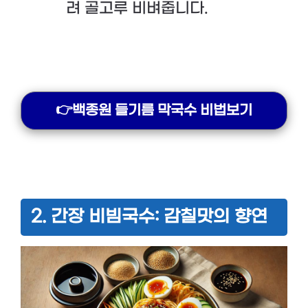
려 골고루 비벼줍니다.
👉백종원 들기름 막국수 비법보기
2. 간장 비빔국수: 감칠맛의 향연