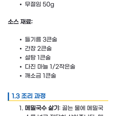
무절임 50g
소스 재료:
들기름 3큰술
간장 2큰술
설탕 1큰술
다진 마늘 1/2작은술
깨소금 1큰술
1.3 조리 과정
메밀국수 삶기
: 끓는 물에 메밀국