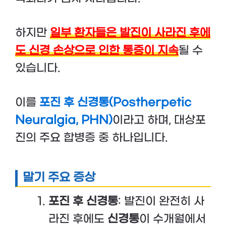
하지만
일부 환자들은 발진이 사라진 후에
도 신경 손상으로 인한 통증이 지속
될 수
있습니다.
이를
포진 후 신경통(Postherpetic
Neuralgia, PHN)
이라고 하며, 대상포
진의 주요 합병증 중 하나입니다.
말기 주요 증상
포진 후 신경통
: 발진이 완전히 사
라진 후에도
신경통
이 수개월에서