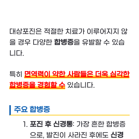
대상포진은 적절한 치료가 이루어지지 않
을 경우 다양한
합병증
을 유발할 수 있습
니다.
특히
면역력이 약한 사람들은 더욱 심각한
합병증을 경험할 수
있습니다.
주요 합병증
포진 후 신경통
: 가장 흔한 합병증
으로, 발진이 사라진 후에도
신경