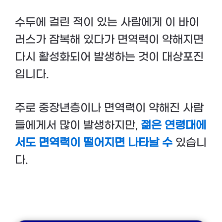
수두에 걸린 적이 있는 사람에게 이 바이
러스가 잠복해 있다가 면역력이 약해지면
다시 활성화되어 발생하는 것이 대상포진
입니다.
주로 중장년층이나 면역력이 약해진 사람
들에게서 많이 발생하지만,
젊은 연령대에
서도 면역력이 떨어지면 나타날 수
있습니
다.