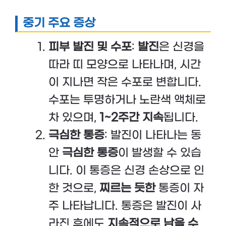
중기 주요 증상
피부 발진 및 수포
:
발진
은 신경을
따라 띠 모양으로 나타나며, 시간
이 지나면 작은 수포로 변합니다.
수포는 투명하거나 노란색 액체로
차 있으며,
1~2주간 지속
됩니다.
극심한 통증
: 발진이 나타나는 동
안
극심한 통증
이 발생할 수 있습
니다. 이 통증은 신경 손상으로 인
한 것으로,
찌르는 듯한
통증이 자
주 나타납니다. 통증은 발진이 사
라진 후에도
지속적으로 남을 수