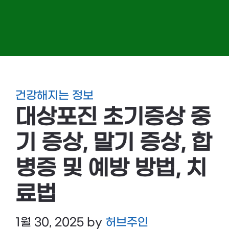
건강해지는 정보
대상포진 초기증상 중
기 증상, 말기 증상, 합
병증 및 예방 방법, 치
료법
1월 30, 2025
by
허브주인