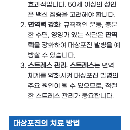
효과적입니다. 50세 이상의 성인
은 백신 접종을 고려해야 합니다.
면역력 강화
: 규칙적인 운동, 충분
한 수면, 영양가 있는 식단은
면역
력
을 강화하여 대상포진 발병을 예
방할 수 있습니다.
스트레스 관리
:
스트레스
는 면역
체계를 약화시켜 대상포진 발병의
주요 원인이 될 수 있으므로, 적절
한 스트레스 관리가 중요합니다.
대상포진의 치료 방법