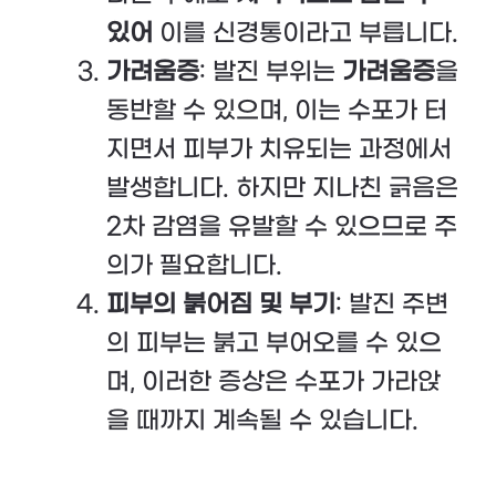
있어
이를 신경통이라고 부릅니다.
가려움증
: 발진 부위는
가려움증
을
동반할 수 있으며, 이는 수포가 터
지면서 피부가 치유되는 과정에서
발생합니다. 하지만 지나친 긁음은
2차 감염을 유발할 수 있으므로 주
의가 필요합니다.
피부의 붉어짐 및 부기
: 발진 주변
의 피부는 붉고 부어오를 수 있으
며, 이러한 증상은 수포가 가라앉
을 때까지 계속될 수 있습니다.