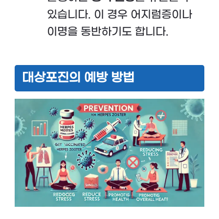
있습니다. 이 경우 어지럼증이나
이명을 동반하기도 합니다.
대상포진의 예방 방법