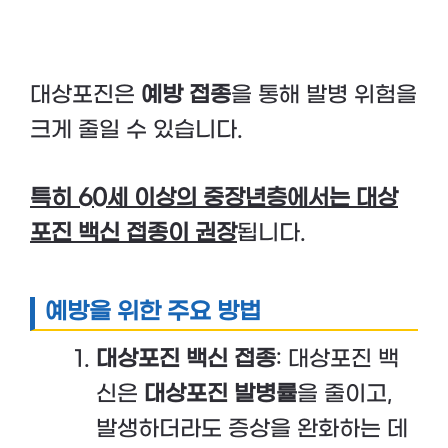
대상포진은
예방 접종
을 통해 발병 위험을
크게 줄일 수 있습니다.
특히 60세 이상의 중장년층에서는 대상
포진 백신 접종이 권장
됩니다.
예방을 위한 주요 방법
대상포진 백신 접종
: 대상포진 백
신은
대상포진 발병률
을 줄이고,
발생하더라도 증상을 완화하는 데