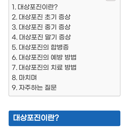
대상포진이란?
대상포진 초기 증상
대상포진 중기 증상
대상포진 말기 증상
대상포진의 합병증
대상포진의 예방 방법
대상포진의 치료 방법
마치며
자주하는 질문
대상포진이란?