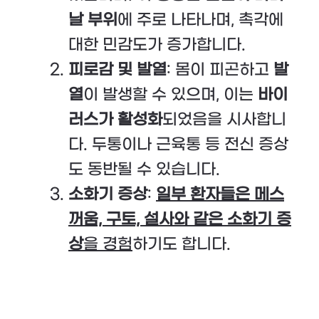
날 부위
에 주로 나타나며, 촉각에
대한 민감도가 증가합니다.
피로감 및 발열
: 몸이 피곤하고
발
열
이 발생할 수 있으며, 이는
바이
러스가 활성화
되었음을 시사합니
다. 두통이나 근육통 등 전신 증상
도 동반될 수 있습니다.
소화기 증상
:
일부 환자들은 메스
꺼움, 구토, 설사와 같은 소화기 증
상
을 경험
하기도 합니다.