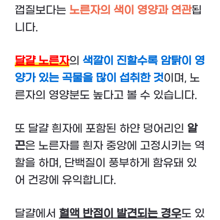
껍질보다는
노른자의 색이 영양과 연관
됩
니다.
달걀 노른자
의
색깔이 진할수록 암탉이 영
양가 있는 곡물을 많이 섭취한 것
이며, 노
른자의 영양분도 높다고 볼 수 있습니다.
또 달걀 흰자에 포함된 하얀 덩어리인
알
끈
은 노른자를 흰자 중앙에 고정시키는 역
할을 하며, 단백질이 풍부하게 함유돼 있
어 건강에 유익합니다.
달걀에서
혈액 반점이 발견되는 경우
도 있