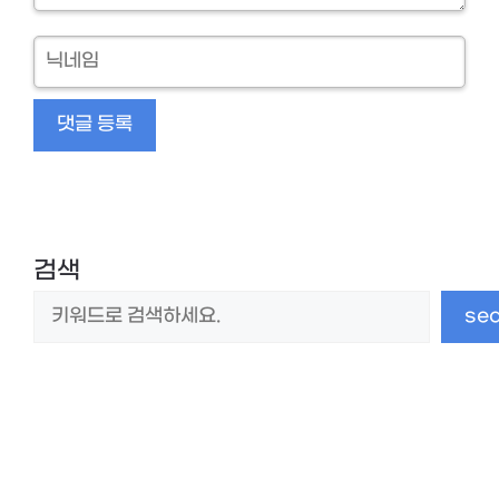
닉
네
임
검색
se