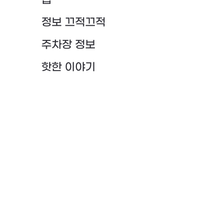
팁
정보 끄적끄적
주차장 정보
핫한 이야기