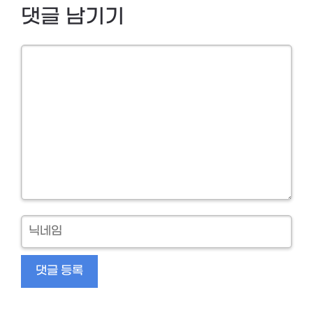
댓글 남기기
Comment
닉
네
임