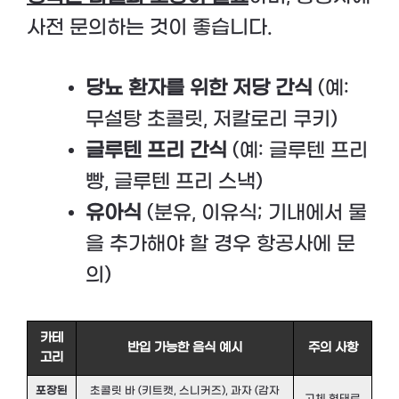
사전 문의하는 것이 좋습니다.
당뇨 환자를 위한 저당 간식
(예:
무설탕 초콜릿, 저칼로리 쿠키)
글루텐 프리 간식
(예: 글루텐 프리
빵, 글루텐 프리 스낵)
유아식
(분유, 이유식; 기내에서 물
을 추가해야 할 경우 항공사에 문
의)
카테
반입 가능한 음식 예시
주의 사항
고리
포장된
초콜릿 바 (키트캣, 스니커즈), 과자 (감자
고체 형태로