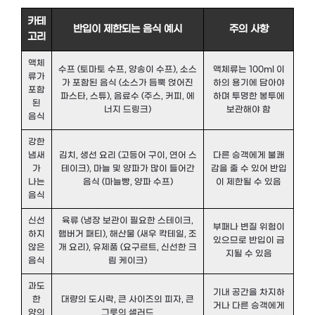
카테
반입이 제한되는 음식 예시
주의 사항
고리
액체
수프 (토마토 수프, 양송이 수프), 소스
액체류는 100ml 이
류가
가 포함된 음식 (소스가 듬뿍 얹어진
하의 용기에 담아야
포함
파스타, 스튜), 음료수 (주스, 커피, 에
하며 투명한 봉투에
된
너지 드링크)
보관해야 함
음식
강한
냄새
김치, 생선 요리 (고등어 구이, 연어 스
다른 승객에게 불쾌
가
테이크), 마늘 및 양파가 많이 들어간
감을 줄 수 있어 반입
나는
음식 (마늘빵, 양파 수프)
이 제한될 수 있음
음식
신선
육류 (냉장 보관이 필요한 스테이크,
부패나 변질 위험이
하지
햄버거 패티), 해산물 (새우 칵테일, 조
있으므로 반입이 금
않은
개 요리), 유제품 (요구르트, 신선한 크
지될 수 있음
음식
림 케이크)
과도
기내 공간을 차지하
한
대량의 도시락, 큰 사이즈의 피자, 큰
거나 다른 승객에게
양의
그릇의 샐러드