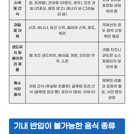
스낵
칩, 프레첼), 견과류 (아몬드, 호두), 건조 과
포장된 상태
및 간
일 (건포도, 말린 망고), 에너지 바 (그라놀
여야 함
식
라 바)
과일
국제선의 경
사과, 바나나, 당근 스틱, 셀러리 스틱, 포도,
및 야
우 검역 규정
체리
채
확인 필요
샌드위
크림 치즈나
치 및
햄 치즈 샌드위치, 베이글, 머핀, 단단한 쿠
과도한 소스
베이커
키, 스콘
포함되지 않
리 제
아야 함
품
명확한 라벨
특수
저당 간식 (무설탕 초콜릿), 글루텐 프리 간
과 포장이 필
식단
식 (글루텐 프리 빵), 유아식 (분유, 이유식)
요, 사전 문의
음식
권장
기내 반입이 불가능한 음식 종류