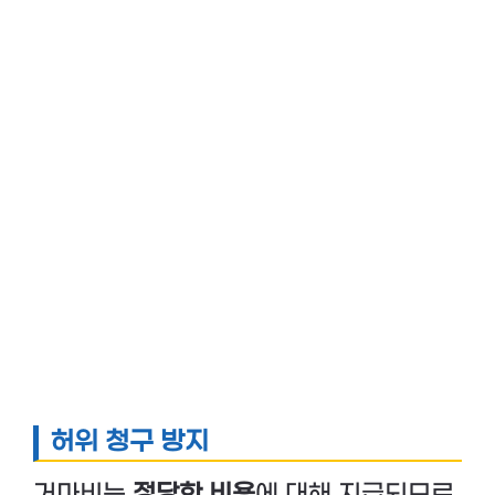
허위 청구 방지
거마비는
정당한 비용
에 대해 지급되므로,