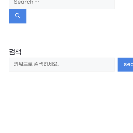
Search
for:
검색
se