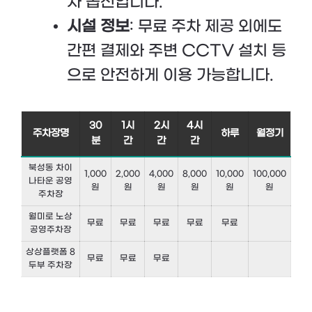
차 옵션입니다.
시설 정보
: 무료 주차 제공 외에도
간편 결제와 주변 CCTV 설치 등
으로 안전하게 이용 가능합니다.
30
1시
2시
4시
주차장명
하루
월정기
분
간
간
간
북성동 차이
1,000
2,000
4,000
8,000
10,000
100,000
나타운 공영
원
원
원
원
원
원
주차장
월미로 노상
무료
무료
무료
무료
무료
공영주차장
상상플랫폼 8
무료
무료
무료
두부 주차장